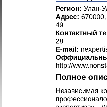
Регион:
Улан-У
Адрес:
670000, 
49
Контактный т
28
E-mail:
nexpert
Оффициальный
http://www.nonst
Полное опи
Независимая к
профессионало
экспертиза» - У