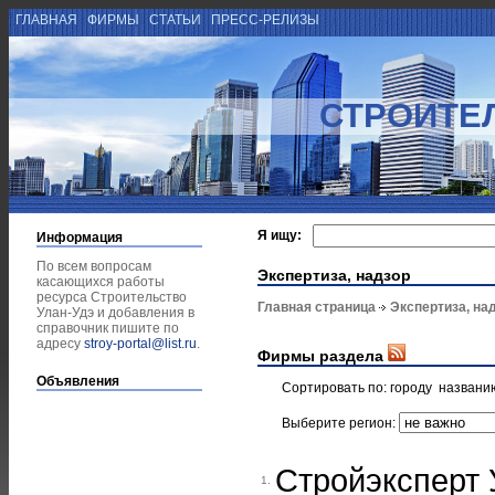
ГЛАВНАЯ
ФИРМЫ
СТАТЬИ
ПРЕСС-РЕЛИЗЫ
СТРОИТЕ
Я ищу:
Информация
По всем вопросам
Экспертиза, надзор
касающихся работы
ресурса Строительство
Главная страница
Экспертиза, на
Улан-Удэ и добавления в
справочник пишите по
адресу
stroy-portal@list.ru
.
Фирмы раздела
Объявления
Сортировать по:
городу
названи
Выберите регион:
Стройэксперт 
1.