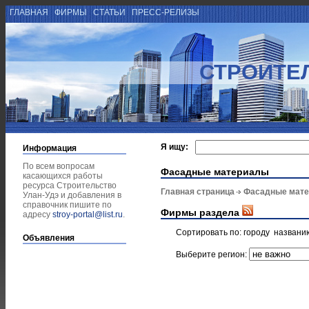
ГЛАВНАЯ
ФИРМЫ
СТАТЬИ
ПРЕСС-РЕЛИЗЫ
СТРОИТЕ
Я ищу:
Информация
По всем вопросам
Фасадные материалы
касающихся работы
ресурса Строительство
Главная страница
Фасадные мат
Улан-Удэ и добавления в
справочник пишите по
Фирмы раздела
адресу
stroy-portal@list.ru
.
Сортировать по:
городу
названи
Объявления
Выберите регион: