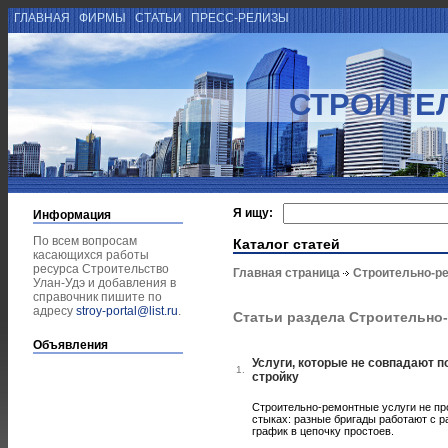
ГЛАВНАЯ
ФИРМЫ
СТАТЬИ
ПРЕСС-РЕЛИЗЫ
СТРОИТЕ
Я ищу:
Информация
По всем вопросам
Каталог статей
касающихся работы
ресурса Строительство
Главная страница
Строительно-р
Улан-Удэ и добавления в
справочник пишите по
адресу
stroy-portal@list.ru
.
Статьи раздела Строительно
Объявления
Услуги, которые не совпадают 
1.
стройку
Строительно-ремонтные услуги не пр
стыках: разные бригады работают с 
график в цепочку простоев.