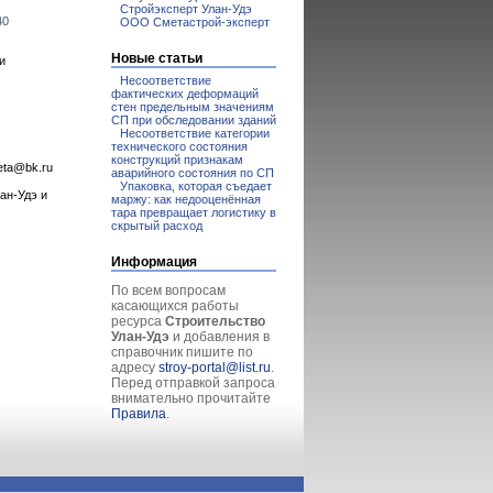
Стройэксперт Улан-Удэ
40
ООО Сметастрой-эксперт
Новые статьи
и
Несоответствие
фактических деформаций
стен предельным значениям
СП при обследовании зданий
Несоответствие категории
технического состояния
конструкций признакам
ta@bk.ru
аварийного состояния по СП
Упаковка, которая съедает
ан-Удэ и
маржу: как недооценённая
тара превращает логистику в
скрытый расход
Информация
По всем вопросам
касающихся работы
ресурса
Строительство
Улан-Удэ
и добавления в
справочник пишите по
адресу
stroy-portal@list.ru
.
Перед отправкой запроса
внимательно прочитайте
Правила
.