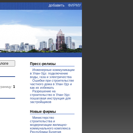
добавить
ФИРМУ
Пресс-релизы
Инженерные коммуникации
в Улан-Удэ: подключение
воды, газа и электричества
Ошибки при строительстве
частного дома в Улан-Удэ и
1
траницу:
как их избежать
Разрешение на
строительство в Улан-Удэ:
пошаговая инструкция для
застройщиков
Новые фирмы
Министерство
строительства и
модернизации жилищно-
коммунального комплекса
Республики Бурятия