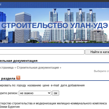
Ы
СТРОИТЕЛЬСТВО УЛАН-УДЭ
ельная документация
 страница
Строительная документация
Выберите с
 раздела
ировать по:
городу
названию
цене
e-mail
дате добавления
рите регион:
терство строительства и модернизации жилищно-коммунального комплекса
блики Бурятия