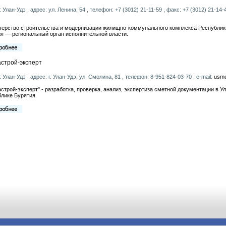
: Улан-Удэ , адрес: ул. Ленина, 54 , телефон: +7 (3012) 21-11-59 , факс: +7 (3012) 21-14-
ерство строительства и модернизации жилищно-коммунального комплекса Республик
я — региональный орган исполнительной власти.
строй-эксперт
: Улан-Удэ , адрес: г. Улан-Удэ, ул. Смолина, 81 , телефон: 8-951-824-03-70 , e-mail:
usme
строй-эксперт" - разработка, проверка, анализ, экспертиза сметной документации в Ул
лике Бурятия.