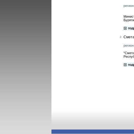
регион
Минист
Буряти
Смета
2.
регион
"Смета
Респуб