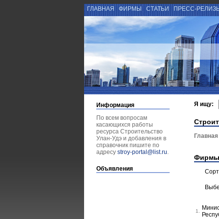
ГЛАВНАЯ
ФИРМЫ
СТАТЬИ
ПРЕСС-РЕЛИЗ
Я ищу:
Информация
По всем вопросам
Строит
касающихся работы
ресурса Строительство
Главная
Улан-Удэ и добавления в
справочник пишите по
адресу
stroy-portal@list.ru
.
Фирмы
Объявления
Сорт
Выбе
Минис
1.
Респу